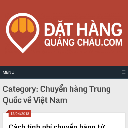
Skip
to
content
MENU
Category:
Chuyển hàng Trung
Quốc về Việt Nam
Posts
12/04/2018
Cách tính phí chuyển hàng từ
navigation