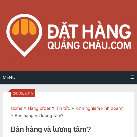
Skip
to
content
MENU
24/02/2015
Home
Hàng order
Tin tức
Kinh nghiệm kinh doanh
Bán hàng và lương tâm?
Bán hàng và lương tâm?