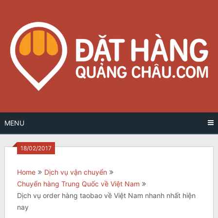
Skip
to
content
MENU
18/02/2017
Home
Dịch vụ vận chuyển
Chuyển hàng Trung Quốc về Việt Nam
Dịch vụ order hàng taobao về Việt Nam nhanh nhất hiện
nay