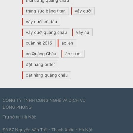
thời trang quảng châu
trang sức bằng titan
váy cưới
váy cưới cô dâu
váy cưới quảng châu
váy nữ
xuân hè 2015
áo len
áo Quảng Châu
áo sơ mi
đặt hàng order
đặt hàng quảng châu
CÔNG TY TNHH CÔNG NGHỆ VÀ DỊCH VỤ
ĐÔNG PHONG
Trụ sở tại Hà Nội:
Số 87 Nguyễn Văn Trỗi - Thanh Xuân - Hà Nội