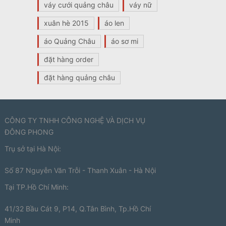
váy cưới quảng châu
váy nữ
xuân hè 2015
áo len
áo Quảng Châu
áo sơ mi
đặt hàng order
đặt hàng quảng châu
CÔNG TY TNHH CÔNG NGHỆ VÀ DỊCH VỤ
ĐÔNG PHONG
Trụ sở tại Hà Nội:
Số 87 Nguyễn Văn Trỗi - Thanh Xuân - Hà Nội
Tại TP.Hồ Chí Minh:
41/32 Bầu Cát 9, P14, Q.Tân Bình, Tp.Hồ Chí
Minh