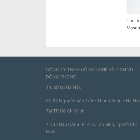
Thời t
Mosch
CÔNG TY TNHH CÔNG NGHỆ VÀ DỊCH VỤ
ĐÔNG PHONG
Trụ sở tại Hà Nội:
Số 87 Nguyễn Văn Trỗi - Thanh Xuân - Hà Nội
Tại TP.Hồ Chí Minh:
41/32 Bầu Cát 9, P14, Q.Tân Bình, Tp.Hồ Chí
Minh