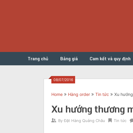
Skip
to
content
Trang chủ
Bảng giá
Cam kết và quy định
08/07/2016
Home
Hàng order
Tin tức
Xu hướng
Xu hướng thương m
By
Đặt Hàng Quảng Châu
Tin tức