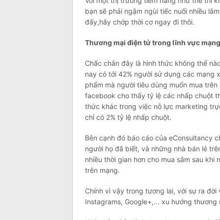
Với một thị trường tiềm năng như thế thì
bạn sẽ phải ngậm ngùi tiếc nuối nhiều lắ
đấy,hãy chớp thời cơ ngay đi thôi.
Thương mại điện tử trong lĩnh vực mạng
Chấc chắn đây là hình thức không thể nào 
nay có tới 42% người sử dụng các mạng x
phẩm mà người tiêu dùng muốn mua trên cá
facebook cho thấy tỷ lệ các nhấp chuột t
thức khác trong việc nỗ lực marketing t
chỉ có 2% tỷ lệ nhấp chuột.
Bên cạnh đó báo cáo của eConsultancy cho
người họ đã biết, và những nhà bán lẻ t
nhiều thời gian hơn cho mua sắm sau khi
trên mạng.
Chính vì vậy trong tương lai, với sự ra đờ
Instagrams, Google+,… xu hướng thương m