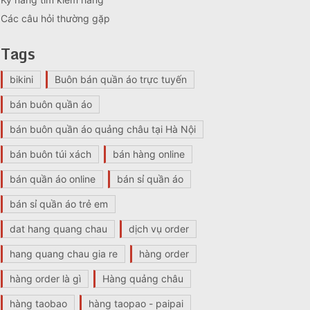
Các câu hỏi thường gặp
Tags
bikini
Buôn bán quần áo trực tuyến
bán buôn quần áo
bán buôn quần áo quảng châu tại Hà Nội
bán buôn túi xách
bán hàng online
bán quần áo online
bán sỉ quần áo
bán sỉ quần áo trẻ em
dat hang quang chau
dịch vụ order
hang quang chau gia re
hàng order
hàng order là gì
Hàng quảng châu
hàng taobao
hàng taopao - paipai