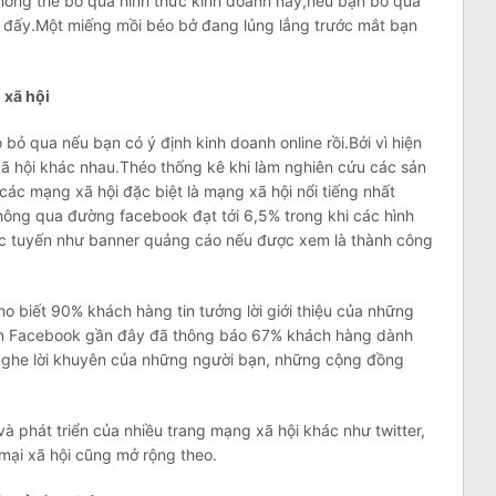
 không thể bỏ qua hình thức kinh doanh này,nếu bạn bỏ qua
m đấy.Một miếng mồi béo bở đang lủng lẳng trước mắt bạn
 xã hội
bỏ qua nếu bạn có ý định kinh doanh online rồi.Bởi vì hiện
ã hội khác nhau.Théo thống kê khi làm nghiên cứu các sản
c mạng xã hội đặc biệt là mạng xã hội nổi tiếng nhất
hông qua đường facebook đạt tới 6,5% trong khi các hình
rực tuyến như banner quảng cáo nếu được xem là thành công
 biết 90% khách hàng tin tưởng lời giới thiệu của những
rên Facebook gần đây đã thông báo 67% khách hàng dành
 nghe lời khuyên của những người bạn, những cộng đồng
i và phát triển của nhiều trang mạng xã hội khác như twitter,
ại xã hội cũng mở rộng theo.