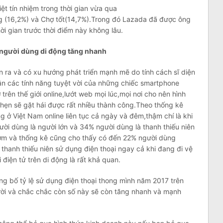
t tín nhiệm trong thời gian vừa qua
 (16,2%) và Chợ tốt(14,7%).Trong đó Lazada đã được ông
ời gian trước thời điểm này không lâu.
 người dùng di động tăng nhanh
 ra và có xu hướng phát triển mạnh mẽ do tính cách sĩ diện
ận các tính năng tuyệt vời của những chiếc smartphone
ên thế giới online,lướt web mọi lúc,mọi nơi cho nên hình
 hẹn sẽ gặt hái được rất nhiều thành công.Theo thống kê
ở Việt Nam online liên tục cả ngày và đêm,thậm chí là khi
ười dùng là người lớn và 34% người dùng là thanh thiếu niên
 cơm và thống kê cũng cho thấy có đến 22% người dùng
 thanh thiếu niên sử dụng điện thoại ngay cả khi đang đi vệ
 điện tử trên di động là rất khả quan.
ng bố tỷ lệ sử dụng điện thoại thong mình năm 2017 trên
người và chắc chắc còn số này sẽ còn tăng nhanh và mạnh