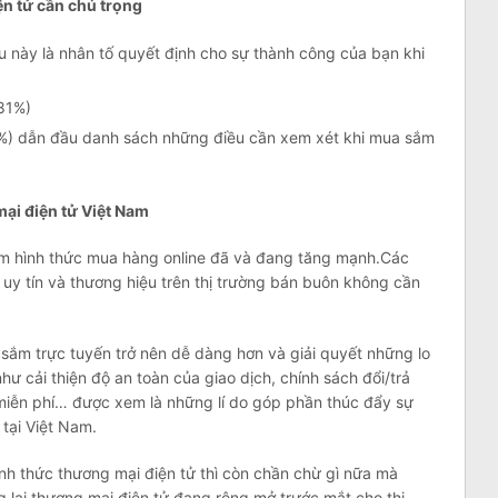
ện tử cần chú trọng
u này là nhân tố quyết định cho sự thành công của bạn khi
(81%)
1%) dẫn đầu danh sách những điều cần xem xét khi mua sắm
ại điện tử Việt Nam
Nam hình thức mua hàng online đã và đang tăng mạnh.Các
uy tín và thương hiệu trên thị trường bán buôn không cần
sắm trực tuyến trở nên dễ dàng hơn và giải quyết những lo
hư cải thiện độ an toàn của giao dịch, chính sách đổi/trả
miễn phí… được xem là những lí do góp phần thúc đẩy sự
tại Việt Nam.
nh thức thương mại điện tử thì còn chần chừ gì nữa mà
g lai thương mại điện tử đang rông mở trước mắt cho thị