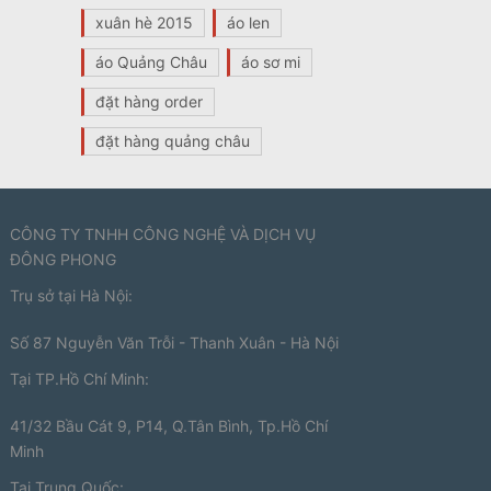
xuân hè 2015
áo len
áo Quảng Châu
áo sơ mi
đặt hàng order
đặt hàng quảng châu
CÔNG TY TNHH CÔNG NGHỆ VÀ DỊCH VỤ
ĐÔNG PHONG
Trụ sở tại Hà Nội:
Số 87 Nguyễn Văn Trỗi - Thanh Xuân - Hà Nội
Tại TP.Hồ Chí Minh:
41/32 Bầu Cát 9, P14, Q.Tân Bình, Tp.Hồ Chí
Minh
Tại Trung Quốc: