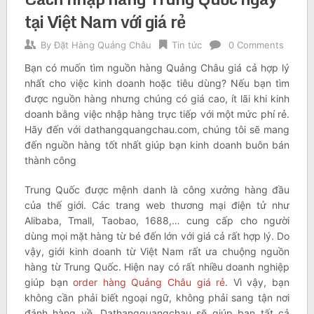
tại Việt Nam với giá rẻ
By
Đặt Hàng Quảng Châu
Tin tức
0 Comments
Bạn có muốn tìm nguồn hàng Quảng Châu giá cả hợp lý
nhất cho việc kinh doanh hoặc tiêu dùng? Nếu bạn tìm
được nguồn hàng nhưng chúng có giá cao, ít lãi khi kinh
doanh bằng việc nhập hàng trực tiếp với một mức phí rẻ.
Hãy đến với dathangquangchau.com, chúng tôi sẽ mang
đến nguồn hàng tốt nhất giúp bạn kinh doanh buôn bán
thành công
Trung Quốc được mệnh danh là công xưởng hàng đầu
của thế giới. Các trang web thương mại điện tử như
Alibaba, Tmall, Taobao, 1688,… cung cấp cho người
dùng mọi mặt hàng từ bé đến lớn với giá cả rất hợp lý. Do
vậy, giới kinh doanh từ Việt Nam rất ưa chuộng nguồn
hàng từ Trung Quốc. Hiện nay có rất nhiều doanh nghiệp
giúp bạn
order hàng Quảng Châu giá rẻ
. Vì vậy, bạn
không cần phải biết ngoại ngữ, không phải sang tận nơi
đánh hàng về. Dathangquangchau sẽ giúp bạn tất cả