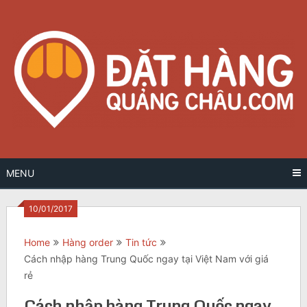
Skip
to
content
MENU
10/01/2017
Home
Hàng order
Tin tức
Cách nhập hàng Trung Quốc ngay tại Việt Nam với giá
rẻ
Cách nhập hàng Trung Quốc ngay