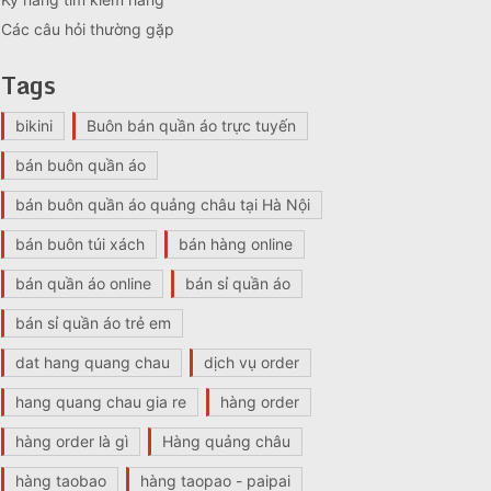
Các câu hỏi thường gặp
Tags
bikini
Buôn bán quần áo trực tuyến
bán buôn quần áo
bán buôn quần áo quảng châu tại Hà Nội
bán buôn túi xách
bán hàng online
bán quần áo online
bán sỉ quần áo
bán sỉ quần áo trẻ em
dat hang quang chau
dịch vụ order
hang quang chau gia re
hàng order
hàng order là gì
Hàng quảng châu
hàng taobao
hàng taopao - paipai