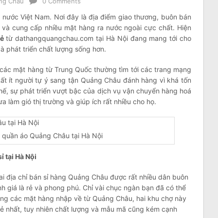
ng Châu
0 Comments
ất nước Việt Nam. Nơi đây là địa điểm giao thương, buôn bán
 và cung cấp nhiều mặt hàng ra nước ngoài cực chất. Hiện
rẻ
từ dathangquangchau.com tại Hà Nội đang mang tới cho
và phát triển chất lượng sống hơn.
 các mặt hàng từ Trung Quốc thường tìm tới các trang mạng
ất ít người tự ý sang tận Quảng Châu đánh hàng vì khá tốn
 thế, sự phát triển vượt bậc của dịch vụ vận chuyển hàng hoá
àm gió thị trường và giúp ích rất nhiều cho họ.
 quần áo Quảng Châu tại Hà Nội
 tại Hà Nội
ai địa chỉ bán sỉ hàng Quảng Châu được rất nhiều dân buôn
nh giá là rẻ và phong phú. Chỉ vài chục ngàn bạn đã có thể
ong các mặt hàng nhập về từ Quảng Châu, hai khu chợ này
rẻ nhất, tuy nhiên chất lượng và mẫu mã cũng kém cạnh