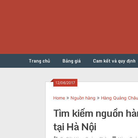
Skip
to
content
Trang chủ
Bảng giá
Cam kết và quy định
12/06/2017
Home
Nguồn hàng
Hàng Quảng Châ
Tìm kiếm nguồn hà
tại Hà Nội