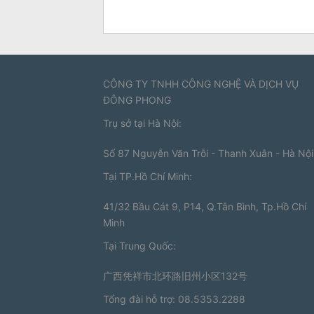
CÔNG TY TNHH CÔNG NGHỆ VÀ DỊCH VỤ
ĐÔNG PHONG
Trụ sở tại Hà Nội:
Số 87 Nguyễn Văn Trỗi - Thanh Xuân - Hà Nội
Tại TP.Hồ Chí Minh:
41/32 Bầu Cát 9, P14, Q.Tân Bình, Tp.Hồ Chí
Minh
Tại Trung Quốc:
广西凭祥市北环路旧州小区132号
Tổng đài hỗ trợ: 08.5353.2288