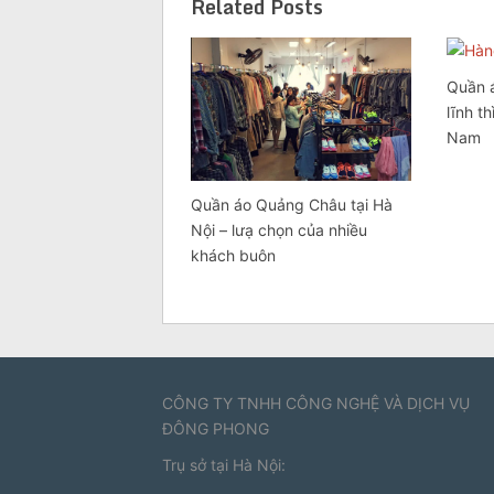
Related Posts
Quần 
lĩnh t
Nam
Quần áo Quảng Châu tại Hà
Nội – lưạ chọn của nhiều
khách buôn
CÔNG TY TNHH CÔNG NGHỆ VÀ DỊCH VỤ
ĐÔNG PHONG
Trụ sở tại Hà Nội: