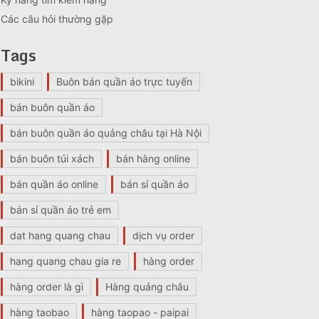
Các câu hỏi thường gặp
Tags
bikini
Buôn bán quần áo trực tuyến
bán buôn quần áo
bán buôn quần áo quảng châu tại Hà Nội
bán buôn túi xách
bán hàng online
bán quần áo online
bán sỉ quần áo
bán sỉ quần áo trẻ em
dat hang quang chau
dịch vụ order
hang quang chau gia re
hàng order
hàng order là gì
Hàng quảng châu
hàng taobao
hàng taopao - paipai