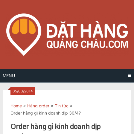
Skip
to
content
MENU
05/03/2014
Home
Hàng order
Tin tức
Order hàng gì kinh doanh dịp 30/4?
Order hàng gì kinh doanh dịp