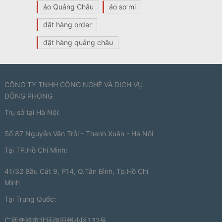
áo Quảng Châu
áo sơ mi
đặt hàng order
đặt hàng quảng châu
CÔNG TY TNHH CÔNG NGHỆ VÀ DỊCH VỤ
ĐÔNG PHONG
Trụ sở tại Hà Nội:
Số 87 Nguyễn Văn Trỗi - Thanh Xuân - Hà Nội
Tại TP.Hồ Chí Minh:
41/32 Bầu Cát 9, P14, Q.Tân Bình, Tp.Hồ Chí
Minh
Tại Trung Quốc:
广西凭祥市北环路旧州小区132号