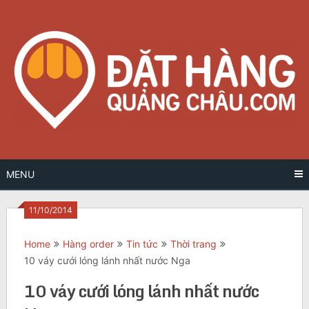
Skip
to
content
MENU
11/10/2014
Home
Hàng order
Tin tức
Thời trang
10 váy cưới lóng lánh nhất nước Nga
10 váy cưới lóng lánh nhất nước