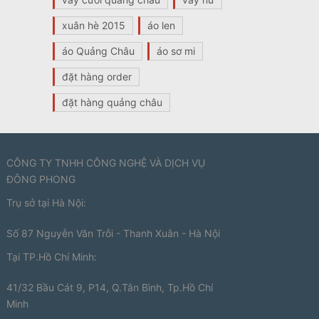
xuân hè 2015
áo len
áo Quảng Châu
áo sơ mi
đặt hàng order
đặt hàng quảng châu
CÔNG TY TNHH CÔNG NGHỆ VÀ DỊCH VỤ
ĐÔNG PHONG
Trụ sở tại Hà Nội:
Số 87 Nguyễn Văn Trỗi - Thanh Xuân - Hà Nội
Tại TP.Hồ Chí Minh:
41/32 Bầu Cát 9, P14, Q.Tân Bình, Tp.Hồ Chí
Minh