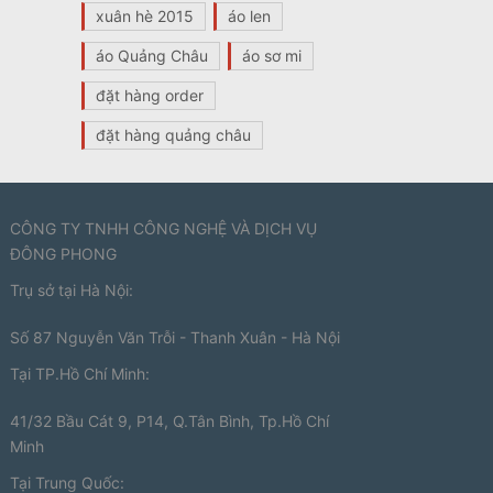
xuân hè 2015
áo len
áo Quảng Châu
áo sơ mi
đặt hàng order
đặt hàng quảng châu
CÔNG TY TNHH CÔNG NGHỆ VÀ DỊCH VỤ
ĐÔNG PHONG
Trụ sở tại Hà Nội:
Số 87 Nguyễn Văn Trỗi - Thanh Xuân - Hà Nội
Tại TP.Hồ Chí Minh:
41/32 Bầu Cát 9, P14, Q.Tân Bình, Tp.Hồ Chí
Minh
Tại Trung Quốc: