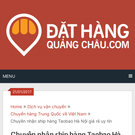
Skip
to
content
MENU
21/01/2017
Home
Dịch vụ vận chuyển
Chuyển hàng Trung Quốc về Việt Nam
Chuyên nhận ship hàng Taobao Hà Nội giá rẻ uy tín
Chuyên nhận ship hàng Taobao Hà