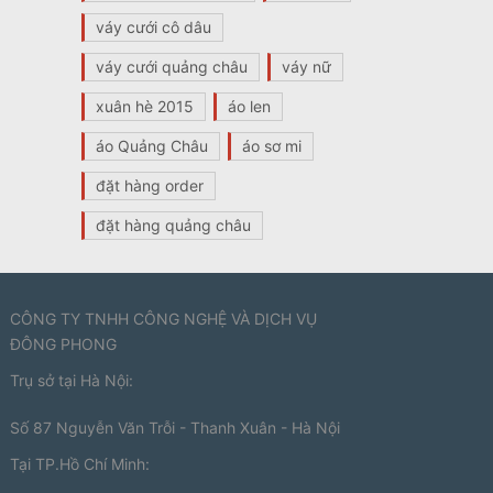
váy cưới cô dâu
váy cưới quảng châu
váy nữ
xuân hè 2015
áo len
áo Quảng Châu
áo sơ mi
đặt hàng order
đặt hàng quảng châu
CÔNG TY TNHH CÔNG NGHỆ VÀ DỊCH VỤ
ĐÔNG PHONG
Trụ sở tại Hà Nội:
Số 87 Nguyễn Văn Trỗi - Thanh Xuân - Hà Nội
Tại TP.Hồ Chí Minh: