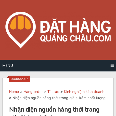
Skip
to
content
MENU
04/05/2015
Home
Hàng order
Tin tức
Kinh nghiệm kinh doanh
Nhận diện nguồn hàng thời trang giá sỉ kém chất lượng
Nhận diện nguồn hàng thời trang