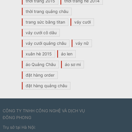
thời trang 2015
thời trang hè 2014
thời trang quảng châu
trang sức bằng titan
váy cưới
váy cưới cô dâu
váy cưới quảng châu
váy nữ
xuân hè 2015
áo len
áo Quảng Châu
áo sơ mi
đặt hàng order
đặt hàng quảng châu
CÔNG TY TNHH CÔNG NGHỆ VÀ DỊCH VỤ
ĐÔNG PHONG
Trụ sở tại Hà Nội: