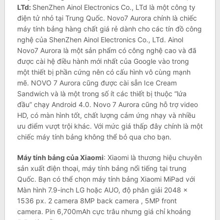
LTd:
ShenZhen Ainol Electronics Co., LTd là một công ty
điện tử nhỏ tại Trung Quốc. Novo7 Aurora chính là chiếc
máy tính bảng hàng chất giá rẻ dành cho các tín đồ công
nghệ của ShenZhen Ainol Electronics Co., LTd. Ainol
Novo7 Aurora là một sản phẩm có công nghệ cao và đã
được cài hệ điều hành mới nhất của Google vào trong
một thiết bị phần cứng nên có cấu hình vô cùng mạnh
mẽ. NOVO 7 Aurora cũng được cài sẵn Ice Cream
Sandwich và là một trong số ít các thiết bị thuộc “lứa
đầu” chạy Android 4.0. Novo 7 Aurora cũng hỗ trợ video
HD, có màn hình tốt, chất lượng cảm ứng nhạy và nhiều
ưu điểm vượt trội khác. Với mức giá thấp đây chính là một
chiếc máy tính bảng không thể bỏ qua cho bạn.
Máy tính bảng của Xiaomi
: Xiaomi là thương hiệu chuyên
sản xuất điện thoại, máy tính bảng nổi tiếng tại trung
Quốc. Bạn có thể chọn máy tính bảng Xiaomi MiPad với
Màn hình 7.9-inch LG hoặc AUO, độ phân giải 2048 x
1536 px. 2 camera 8MP back camera , 5MP front
camera. Pin 6,700mAh cực trâu nhưng giá chỉ khoảng