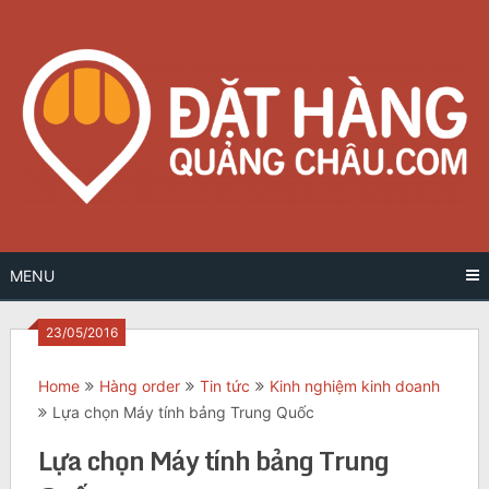
Skip
to
content
MENU
23/05/2016
Home
Hàng order
Tin tức
Kinh nghiệm kinh doanh
Lựa chọn Máy tính bảng Trung Quốc
Lựa chọn Máy tính bảng Trung