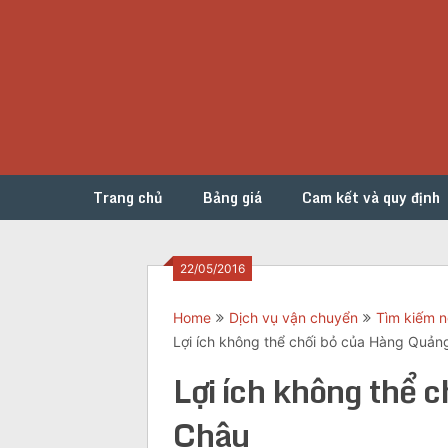
Skip
to
content
Trang chủ
Bảng giá
Cam kết và quy định
22/05/2016
Home
Dịch vụ vận chuyển
Tìm kiếm n
Lợi ích không thể chối bỏ của Hàng Quản
Lợi ích không thể 
Châu