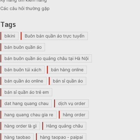
Các câu hỏi thường gặp
Tags
bikini
Buôn bán quần áo trực tuyến
bán buôn quần áo
bán buôn quần áo quảng châu tại Hà Nội
bán buôn túi xách
bán hàng online
bán quần áo online
bán sỉ quần áo
bán sỉ quần áo trẻ em
dat hang quang chau
dịch vụ order
hang quang chau gia re
hàng order
hàng order là gì
Hàng quảng châu
hàng taobao
hàng taopao - paipai