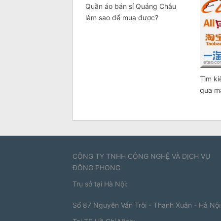
Quần áo bán sỉ Quảng Châu
làm sao để mua được?
Tìm k
qua m
CÔNG TY TNHH CÔNG NGHỆ VÀ DỊCH VỤ
ĐÔNG PHONG
Trụ sở tại Hà Nội:
Số 87 Nguyễn Văn Trỗi - Thanh Xuân - Hà Nội