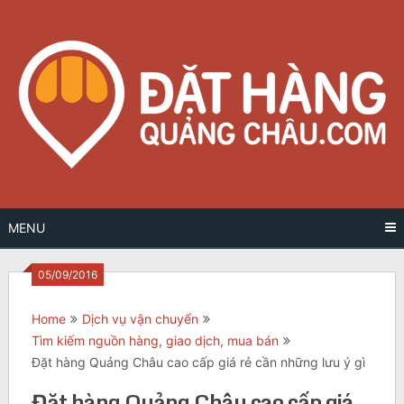
Skip
to
content
MENU
05/09/2016
Home
Dịch vụ vận chuyển
Tìm kiếm nguồn hàng, giao dịch, mua bán
Đặt hàng Quảng Châu cao cấp giá rẻ cần những lưu ý gì
Đặt hàng Quảng Châu cao cấp giá