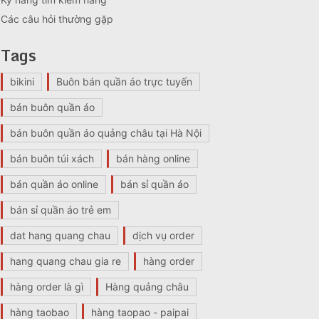
Các câu hỏi thường gặp
Tags
bikini
Buôn bán quần áo trực tuyến
bán buôn quần áo
bán buôn quần áo quảng châu tại Hà Nội
bán buôn túi xách
bán hàng online
bán quần áo online
bán sỉ quần áo
bán sỉ quần áo trẻ em
dat hang quang chau
dịch vụ order
hang quang chau gia re
hàng order
hàng order là gì
Hàng quảng châu
hàng taobao
hàng taopao - paipai