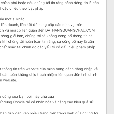
chính phủ hoặc nếu chúng tôi tin rằng hành động đó là cần
 hoặc chiếu theo luật pháp.
 của một ai khác
liên doanh, liên kết để cung cấp các dịch vụ trên
h vụ mới có liên quan đến DATHANGQUANGCHAU.COM
ông giới hạn, chúng tôi sẽ không công bố thông tin cá
 khi chúng tôi hoàn toàn tin rằng, sự công bố này là cần
 chất hoặc tài chính do các yếu tố có dấu hiệu phạm pháp
t thông tin trên website của mình bằng cách đăng nhập và
 hoàn toàn không chịu trách nhiệm liên quan đến tính chính
n website.
đĩa cứng của bạn bởi máy chủ của
ụng Cookie để cá nhân hóa và nâng cao hiệu quả sử
 bạn truy cập vào nhiều trang trên trang web của chúng tôi