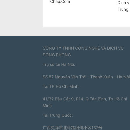
Châu.Com
Dịch 
Trung
CÔNG TY TNHH CÔNG NGHỆ VÀ DỊCH VỤ
ĐÔNG PHONG
Trụ sở tại Hà Nội:
Số 87 Nguyễn Văn Trỗi - Thanh Xuân - Hà Nội
Tại TP.Hồ Chí Minh:
41/32 Bầu Cát 9, P14, Q.Tân Bình, Tp.Hồ Chí
Minh
Tại Trung Quốc:
广西凭祥市北环路旧州小区132号