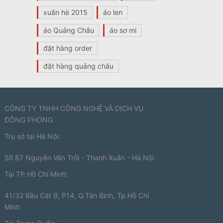
xuân hè 2015
áo len
áo Quảng Châu
áo sơ mi
đặt hàng order
đặt hàng quảng châu
CÔNG TY TNHH CÔNG NGHỆ VÀ DỊCH VỤ
ĐÔNG PHONG
Trụ sở tại Hà Nội:
Số 87 Nguyễn Văn Trỗi - Thanh Xuân - Hà Nội
Tại TP.Hồ Chí Minh:
41/32 Bầu Cát 9, P14, Q.Tân Bình, Tp.Hồ Chí
Minh