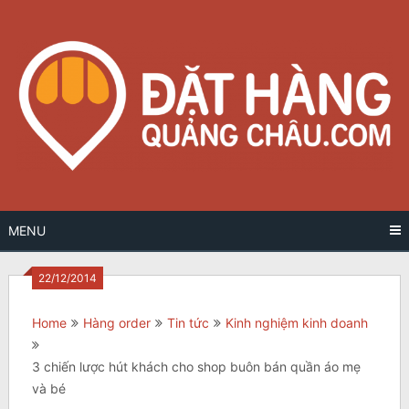
Skip
to
content
MENU
22/12/2014
Home
Hàng order
Tin tức
Kinh nghiệm kinh doanh
3 chiến lược hút khách cho shop buôn bán quần áo mẹ
và bé