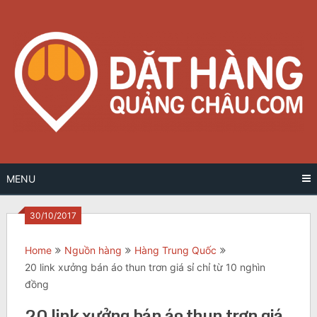
Skip
to
content
MENU
30/10/2017
Home
Nguồn hàng
Hàng Trung Quốc
20 link xưởng bán áo thun trơn giá sỉ chỉ từ 10 nghìn
đồng
20 link xưởng bán áo thun trơn giá