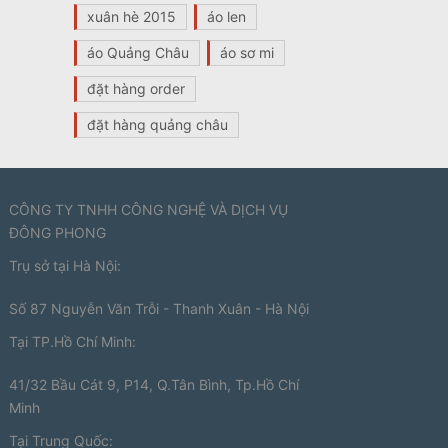
xuân hè 2015
áo len
áo Quảng Châu
áo sơ mi
đặt hàng order
đặt hàng quảng châu
CÔNG TY TNHH CÔNG NGHỆ VÀ DỊCH VỤ
ĐÔNG PHONG
Trụ sở tại Hà Nội:
Số 87 Nguyễn Văn Trỗi - Thanh Xuân - Hà Nội
Tại TP.Hồ Chí Minh:
41/32 Bầu Cát 9, P14, Q.Tân Bình, Tp.Hồ Chí
Minh
Tại Trung Quốc: