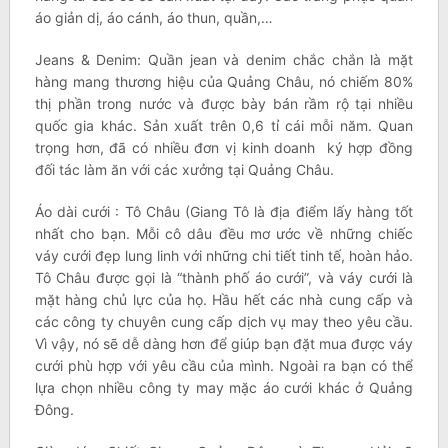
áo giản dị, áo cánh, áo thun, quần,…
Jeans & Denim: Quần jean và denim chắc chắn là mặt
hàng mang thương hiệu của Quảng Châu, nó chiếm 80%
thị phần trong nước và được bày bán rầm rộ tại nhiều
quốc gia khác. Sản xuất trên 0,6 tỉ cái mỗi năm. Quan
trọng hơn, đã có nhiều đơn vị kinh doanh ký hợp đồng
đối tác làm ăn với các xưởng tại Quảng Châu.
Áo dài cưới : Tô Châu (Giang Tô là địa điểm lấy hàng tốt
nhất cho bạn. Mỗi cô dâu đều mơ ước về những chiếc
váy cưới đẹp lung linh với những chi tiết tinh tế, hoàn hảo.
Tô Châu được gọi là “thành phố áo cưới”, và váy cưới là
mặt hàng chủ lực của họ. Hầu hết các nhà cung cấp và
các công ty chuyên cung cấp dịch vụ may theo yêu cầu.
Vì vậy, nó sẽ dễ dàng hơn để giúp bạn đặt mua được váy
cưới phù hợp với yêu cầu của mình. Ngoài ra bạn có thể
lựa chọn nhiều công ty may mặc áo cưới khác ở Quảng
Đông.