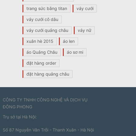
trang sức bằng titan
váy cưới
váy cưới cô dâu
váy cưới quảng châu
váy nữ
xuân hè 2015
áo len
áo Quảng Châu
áo sơ mi
đặt hàng order
đặt hàng quảng châu
CÔNG TY TNHH CÔNG NGHỆ VÀ DỊCH VỤ
ĐÔNG PHONG
Trụ sở tại Hà Nội:
Số 87 Nguyễn Văn Trỗi - Thanh Xuân - Hà Nội