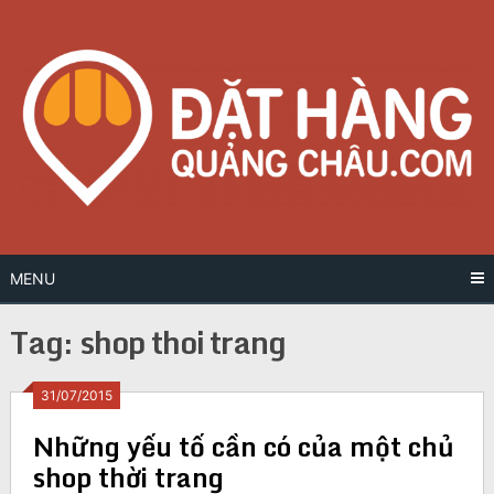
Skip
to
content
MENU
Tag:
shop thoi trang
Posts
31/07/2015
Những yếu tố cần có của một chủ
navigation
shop thời trang