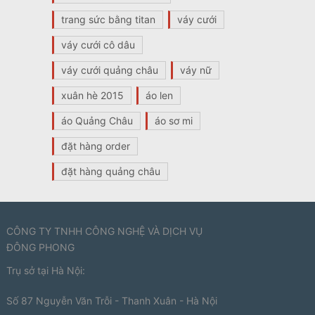
trang sức bằng titan
váy cưới
váy cưới cô dâu
váy cưới quảng châu
váy nữ
xuân hè 2015
áo len
áo Quảng Châu
áo sơ mi
đặt hàng order
đặt hàng quảng châu
CÔNG TY TNHH CÔNG NGHỆ VÀ DỊCH VỤ
ĐÔNG PHONG
Trụ sở tại Hà Nội:
Số 87 Nguyễn Văn Trỗi - Thanh Xuân - Hà Nội