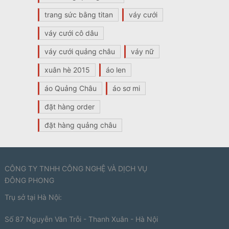
trang sức bằng titan
váy cưới
váy cưới cô dâu
váy cưới quảng châu
váy nữ
xuân hè 2015
áo len
áo Quảng Châu
áo sơ mi
đặt hàng order
đặt hàng quảng châu
CÔNG TY TNHH CÔNG NGHỆ VÀ DỊCH VỤ
ĐÔNG PHONG
Trụ sở tại Hà Nội:
Số 87 Nguyễn Văn Trỗi - Thanh Xuân - Hà Nội