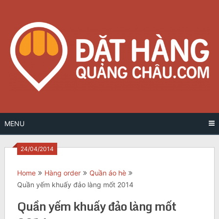
Skip
to
content
MENU
24/04/2014
Home
Hàng order
Quần áo hè
Quần yếm khuấy đảo làng mốt 2014
Quần yếm khuấy đảo làng mốt