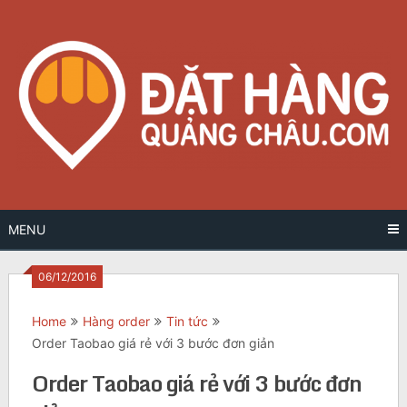
Skip
to
content
MENU
06/12/2016
Home
Hàng order
Tin tức
Order Taobao giá rẻ với 3 bước đơn giản
Order Taobao giá rẻ với 3 bước đơn