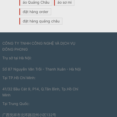
áo Quảng Châu
áo sơ mi
đặt hàng order
đặt hàng quảng châu
CÔNG TY TNHH CÔNG NGHỆ VÀ DỊCH VỤ
ĐÔNG PHONG
Trụ sở tại Hà Nội:
Số 87 Nguyễn Văn Trỗi - Thanh Xuân - Hà Nội
Tại TP.Hồ Chí Minh:
41/32 Bầu Cát 9, P14, Q.Tân Bình, Tp.Hồ Chí
Minh
Tại Trung Quốc:
广西凭祥市北环路旧州小区132号