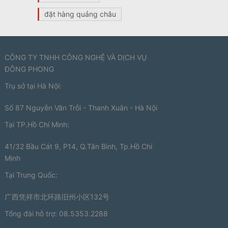
đặt hàng quảng châu
CÔNG TY TNHH CÔNG NGHỆ VÀ DỊCH VỤ
ĐÔNG PHONG
Trụ sở tại Hà Nội:
Số 87 Nguyễn Văn Trỗi - Thanh Xuân - Hà Nội
Tại TP.Hồ Chí Minh:
41/32 Bầu Cát 9, P14, Q.Tân Bình, Tp.Hồ Chí
Minh
Tại Trung Quốc:
广西凭祥市北环路旧州小区132号
Tổng đài hỗ trợ: 08.5353.2288