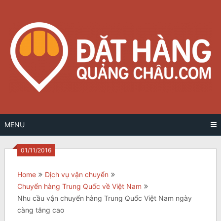
Skip
to
content
MENU
01/11/2016
Home
Dịch vụ vận chuyển
Chuyển hàng Trung Quốc về Việt Nam
Nhu cầu vận chuyển hàng Trung Quốc Việt Nam ngày
càng tăng cao