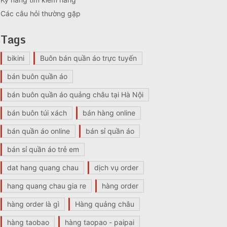
Các câu hỏi thường gặp
Tags
bikini
Buôn bán quần áo trực tuyến
bán buôn quần áo
bán buôn quần áo quảng châu tại Hà Nội
bán buôn túi xách
bán hàng online
bán quần áo online
bán sỉ quần áo
bán sỉ quần áo trẻ em
dat hang quang chau
dịch vụ order
hang quang chau gia re
hàng order
hàng order là gì
Hàng quảng châu
hàng taobao
hàng taopao - paipai