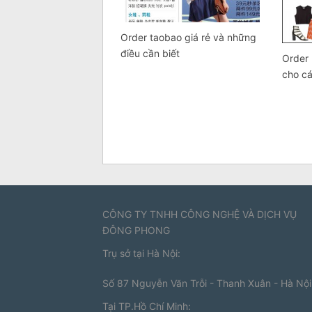
Order taobao giá rẻ và những
điều cần biết
Order 
cho cá
CÔNG TY TNHH CÔNG NGHỆ VÀ DỊCH VỤ
ĐÔNG PHONG
Trụ sở tại Hà Nội:
Số 87 Nguyễn Văn Trỗi - Thanh Xuân - Hà Nội
Tại TP.Hồ Chí Minh: