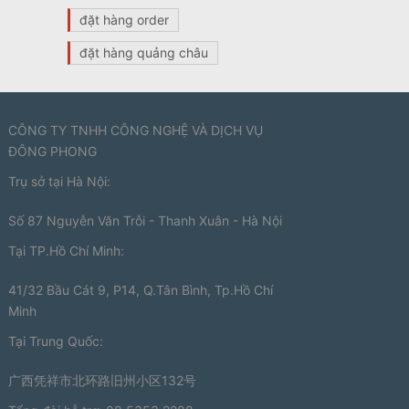
đặt hàng order
đặt hàng quảng châu
CÔNG TY TNHH CÔNG NGHỆ VÀ DỊCH VỤ
ĐÔNG PHONG
Trụ sở tại Hà Nội:
Số 87 Nguyễn Văn Trỗi - Thanh Xuân - Hà Nội
Tại TP.Hồ Chí Minh:
41/32 Bầu Cát 9, P14, Q.Tân Bình, Tp.Hồ Chí
Minh
Tại Trung Quốc:
广西凭祥市北环路旧州小区132号