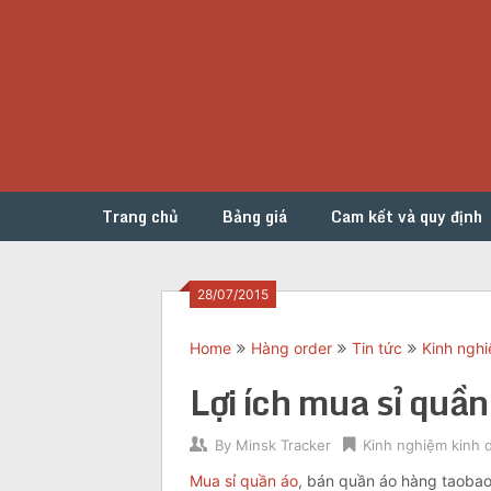
Skip
to
content
Trang chủ
Bảng giá
Cam kết và quy định
28/07/2015
Home
Hàng order
Tin tức
Kinh ngh
Lợi ích mua sỉ quầ
By
Minsk Tracker
Kinh nghiệm kinh 
Mua sỉ quần áo
, bán quần áo hàng taobao