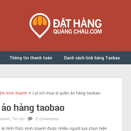
Thông tin thanh toán
Danh sách link hàng Taobao
iệm kinh doanh
Lợi ích mua sỉ quần áo hàng taobao
n áo hàng taobao
doanh
,
Tin tức
0 Comments
 là hình thức kinh doanh được nhiều người lựa chọn hiện