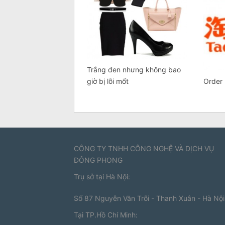
Trắng đen nhưng không bao
giờ bị lỗi mốt
Order 
CÔNG TY TNHH CÔNG NGHỆ VÀ DỊCH VỤ
ĐÔNG PHONG
Trụ sở tại Hà Nội:
Số 87 Nguyễn Văn Trỗi - Thanh Xuân - Hà Nội
Tại TP.Hồ Chí Minh: