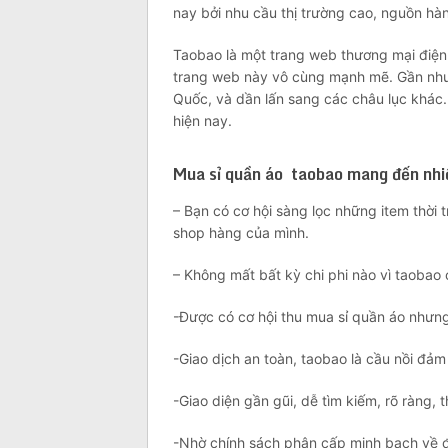
nay bởi nhu cầu thị trường cao, nguồn hà
Taobao là một trang web thương mại điện
trang web này vô cùng mạnh mẽ. Gần như 
Quốc, và dần lấn sang các châu lục khác.
hiện nay.
Mua sỉ quần áo taobao mang đến nhiề
– Bạn có cơ hội sàng lọc những item thời
shop hàng của mình.
– Không mất bất kỳ chi phi nào vì taobao 
-Được có cơ hội thu mua sỉ quần áo nhưn
-Giao dịch an toàn, taobao là cầu nồi đả
-Giao diện gần gũi, dễ tìm kiếm, rõ ràng, t
-Nhờ chính sách phân cấp minh bạch về đ