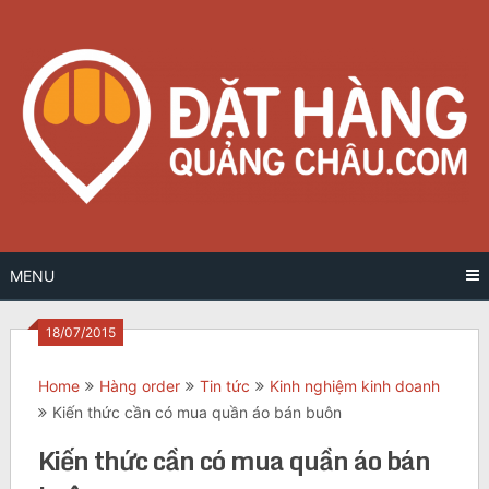
Skip
to
content
MENU
18/07/2015
Home
Hàng order
Tin tức
Kinh nghiệm kinh doanh
Kiến thức cần có mua quần áo bán buôn
Kiến thức cần có mua quần áo bán