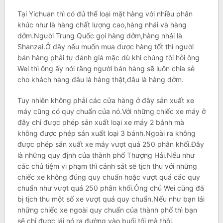
Tại Yichuan thì có đủ thể loại mặt hàng với nhiều phân
khúc như là hàng chất lượng cao,hàng nhái và hàng
dởm.Người Trung Quốc gọi hàng dởm,hàng nhái là
Shanzai.Ở đây nếu muốn mua được hàng tốt thì người
bán hàng phải tự đánh giá mặc dù khi chúng tôi hỏi ông
Wei thì ông ấy nói rằng người bán hàng sẽ luôn chia sẻ
cho khách hàng đâu là hàng thật,đâu là hàng dởm.
Tuy nhiên không phải các cửa hàng ở đây sản xuất xe
máy cũng có quy chuẩn của nó.Với những chiếc xe máy ở
đây chỉ được phép sản xuất loại xe máy 2 bánh mà
không được phép sản xuất loại 3 bánh.Ngoài ra không
được phép sản xuất xe máy vượt quá 250 phân khối.Đây
là những quy định của thành phố Thượng Hải.Nếu như
các chủ tiệm vi phạm thì cảnh sát sẽ tịch thu với những
chiếc xe không đúng quy chuẩn hoặc vượt quá các quy
chuẩn như vượt quá 250 phân khối.Ông chủ Wei cũng đã
bị tịch thu một số xe vượt quá quy chuẩn.Nếu như bạn lái
những chiếc xe ngoài quy chuẩn của thành phố thì bạn
sẽ chỉ được lái nó ra đường vào buổi tối mà thôi.