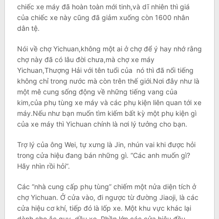
chiếc xe máy đã hoàn toàn mới tinh,và dĩ nhiên thì giá
của chiếc xe này cũng đã giảm xuống còn 1600 nhân
dân tệ.
Nói về chợ Yichuan,không một ai ở chợ để ý hay nhớ rằng
chợ này đã có lâu đời chưa,mà chợ xe máy
Yichuan,Thượng Hải với tên tuổi của nó thì đã nổi tiếng
không chỉ trong nước mà còn trên thế giới.Nơi đây như là
một mê cung sống động về những tiếng vang của
kim,của phụ tùng xe máy và các phụ kiện liên quan tới xe
máy.Nếu như bạn muốn tìm kiếm bất kỳ một phụ kiện gì
của xe máy thì Yichuan chính là nơi lý tưởng cho bạn.
Trợ lý của ông Wei, tự xưng là Jin, nhún vai khi được hỏi
trong cửa hiệu đang bán những gì. “Các anh muốn gì?
Hãy nhìn rồi hỏi”.
Các “nhà cung cấp phụ tùng” chiếm một nửa diện tích ở
chợ Yichuan. Ở cửa vào, đi ngược từ đường Jiaoji, là các
cửa hiệu cơ khí, tiếp đó là lốp xe. Một khu vực khác lại
dành cho ắc quy, dầu xe. Phần lớn các cửa hiệu đều