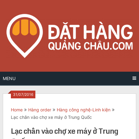
Skip
to
content
MENU
31/07/2016
Home
Hàng order
Hàng công nghệ-Linh kiện
Lạc chân vào chợ xe máy ở Trung Quốc
Lạc chân vào chợ xe máy ở Trung