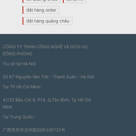
đặt hàng order
đặt hàng quảng châu
CÔNG TY TNHH CÔNG NGHỆ VÀ DỊCH VỤ
ĐÔNG PHONG
Trụ sở tại Hà Nội:
Số 87 Nguyễn Văn Trỗi - Thanh Xuân - Hà Nội
Tại TP.Hồ Chí Minh:
41/32 Bầu Cát 9, P14, Q.Tân Bình, Tp.Hồ Chí
Minh
Tại Trung Quốc:
广西凭祥市北环路旧州小区132号