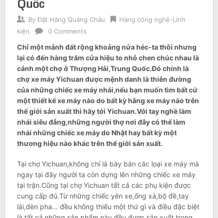
Quốc
By
Đặt Hàng Quảng Châu
Hàng công nghệ-Linh
kiện
0 Comments
Chỉ một mảnh đất rộng khoảng nửa héc-ta thôi nhưng
lại có đến hàng trăm cửa hiệu to nhỏ chen chúc nhau là
cảnh một chợ ở Thượng Hải,Trung Quốc.Đó chính là
chợ xe máy Yichuan được mệnh danh là thiên đường
của những chiếc xe máy nhái,nếu bạn muốn tìm bất cứ
một thiết kế xe máy nào do bất kỳ hãng xe máy nào trên
thế giới sản xuất thì hãy tới Yichuan.Với tay nghề làm
nhái siêu đẳng,những người thợ nơi đây có thể làm
nhái những chiếc xe máy do Nhật hay bất kỳ một
thương hiệu nào khác trên thế giới sản xuất.
Tại chợ Yichuan,không chỉ là bày bán các loại xe máy mà
ngay tại đây người ta còn dựng lên những chiếc xe máy
tại trận.Cũng tại chợ Yichuan tất cả các phụ kiện được
cung cấp đủ.Từ những chiếc yên xe,ống xả,bộ đề,tay
lái,đèn pha… đều không thiếu một thứ gì và điều đặc biệt
là tất cả những sản phẩm này đều được sản xuất trong