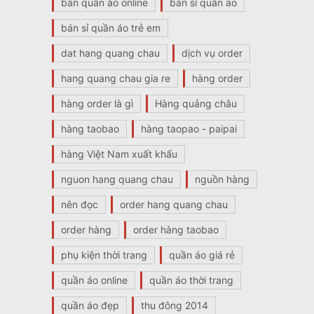
bán quần áo online
bán sỉ quần áo
bán sỉ quần áo trẻ em
dat hang quang chau
dịch vụ order
hang quang chau gia re
hàng order
hàng order là gì
Hàng quảng châu
hàng taobao
hàng taopao - paipai
hàng Việt Nam xuất khẩu
nguon hang quang chau
nguồn hàng
nên đọc
order hang quang chau
order hàng
order hàng taobao
phụ kiện thời trang
quần áo giá rẻ
quần áo online
quần áo thời trang
quần áo đẹp
thu đông 2014