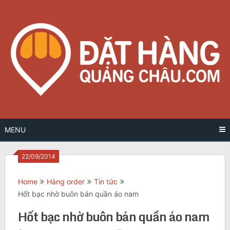
Skip
to
content
MENU
22/09/2014
Home
Hàng order
Tin tức
Hốt bạc nhờ buôn bán quần áo nam
Hốt bạc nhờ buôn bán quần áo nam