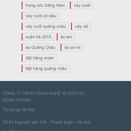
trang sức bằng titan
váy cưới
váy cưới cô dâu
váy cưới quảng châu
váy nữ
xuân hè 2015
áo len
áo Quảng Châu
áo sơ mi
đặt hàng order
đặt hàng quảng châu
CÔNG TY TNHH CÔNG NGHỆ VÀ DỊCH VỤ
ĐÔNG PHONG
Trụ sở tại Hà Nội:
Số 87 Nguyễn Văn Trỗi - Thanh Xuân - Hà Nội