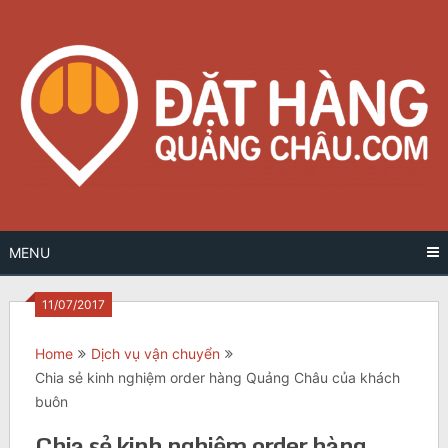
Skip
to
content
MENU
11/07/2017
Home
Dịch vụ vận chuyển
Chia sẻ kinh nghiệm order hàng Quảng Châu của khách
buôn
Chia sẻ kinh nghiệm order hàng