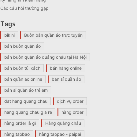
Các câu hỏi thường gặp
Tags
bikini
Buôn bán quần áo trực tuyến
bán buôn quần áo
bán buôn quần áo quảng châu tại Hà Nội
bán buôn túi xách
bán hàng online
bán quần áo online
bán sỉ quần áo
bán sỉ quần áo trẻ em
dat hang quang chau
dịch vụ order
hang quang chau gia re
hàng order
hàng order là gì
Hàng quảng châu
hàng taobao
hàng taopao - paipai