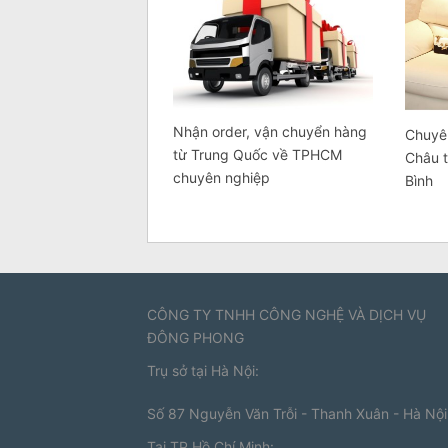
Nhận order, vận chuyển hàng
Chuyê
từ Trung Quốc về TPHCM
Châu t
chuyên nghiệp
Bình
CÔNG TY TNHH CÔNG NGHỆ VÀ DỊCH VỤ
ĐÔNG PHONG
Trụ sở tại Hà Nội:
Số 87 Nguyễn Văn Trỗi - Thanh Xuân - Hà Nội
Tại TP.Hồ Chí Minh: