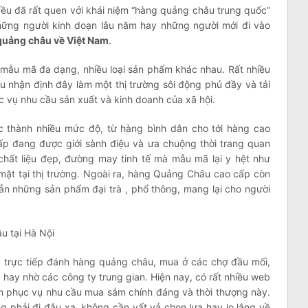
đều đã rất quen với khái niệm “hàng quảng châu trung quốc”
hững người kinh doạn lâu năm hay những người mới đi vào
quảng châu về Việt Nam
.
mẫu mã đa dạng, nhiều loại sản phẩm khác nhau. Rất nhiều
ều nhận định đây làm một thị trường sôi động phủ đầy và tải
c vụ nhu cầu sản xuất và kinh doanh của xã hội.
thành nhiều mức độ, từ hàng bình dân cho tới hàng cao
p đang được giới sành điệu và ưa chuộng thời trang quan
chất liệu đẹp, đường may tinh tế mà mẫu mã lại y hệt như
ặt tại thị trường. Ngoài ra, hàng Quảng Châu cao cấp còn
 hẳn những sản phẩm đại trà , phổ thông, mang lại cho người
 trực tiếp đánh hàng quảng châu, mua ở các chợ đầu mối,
hay nhờ các công ty trung gian. Hiện nay, có rất nhiều web
 phục vụ nhu cầu mua sắm chính đáng và thời thượng này.
g phải đi đâu xa, không cần vất vả chọn lựa hay lo lắng về