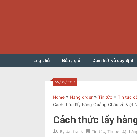
Skip
to
content
Trang chủ
Bảng giá
Cam kết và quy định
29/03/2017
Home
Hàng order
Tin tức
Tin tức 
Cách thức lấy hàng Quảng Châu về Việt
Cách thức lấy hàn
By
dat frank
Tin tức
,
Tin tức đặt hà