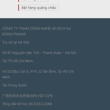
đặt hàng quảng châu
CÔNG TY TNHH CÔNG NGHỆ VÀ DỊCH VỤ
ĐÔNG PHONG
Trụ sở tại Hà Nội:
Số 87 Nguyễn Văn Trỗi - Thanh Xuân - Hà Nội
Tại TP.Hồ Chí Minh:
41/32 Bầu Cát 9, P14, Q.Tân Bình, Tp.Hồ Chí
Minh
Tại Trung Quốc:
广西凭祥市北环路旧州小区132号
Tổng đài hỗ trợ: 08.5353.2288