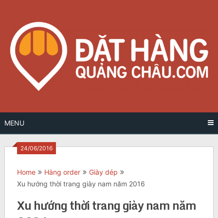
Skip
to
content
MENU
24/06/2016
Home
Hàng order
Giày dép
Xu hướng thời trang giày nam năm 2016
Xu hướng thời trang giày nam năm