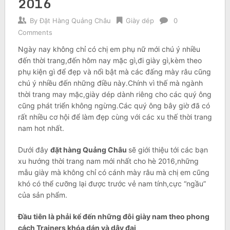
2016
By
Đặt Hàng Quảng Châu
Giày dép
0
Comments
Ngày nay không chỉ có chị em phụ nữ mới chú ý nhiều
đến thời trang,đến hôm nay mặc gì,đi giày gì,kèm theo
phụ kiện gì để đẹp và nổi bật mà các đấng mày râu cũng
chú ý nhiều đến những điều này.Chính vì thế mà ngành
thời trang may mặc,giày dép dành riêng cho các quý ông
cũng phát triển không ngừng.Các quý ông bây giờ đã có
rất nhiều cơ hội để làm đẹp cùng với các xu thế thời trang
nam hot nhất.
Dưới đây
đặt hàng Quảng Châu
sẽ giới thiệu tới các bạn
xu hướng thời trang nam mới nhất cho hè 2016,những
mẫu giày mà không chỉ có cánh mày râu mà chị em cũng
khó có thể cưỡng lại được trước vẻ nam tính,cực “ngầu”
của sản phẩm.
Đầu tiên là phải kể đến những đôi giày nam theo phong
cách Trainers khóa dán và dây đai