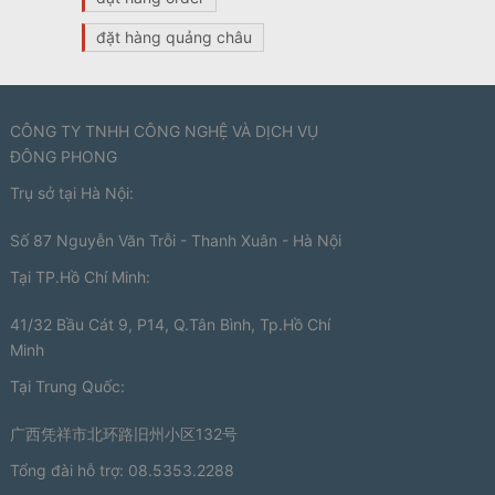
đặt hàng quảng châu
CÔNG TY TNHH CÔNG NGHỆ VÀ DỊCH VỤ
ĐÔNG PHONG
Trụ sở tại Hà Nội:
Số 87 Nguyễn Văn Trỗi - Thanh Xuân - Hà Nội
Tại TP.Hồ Chí Minh:
41/32 Bầu Cát 9, P14, Q.Tân Bình, Tp.Hồ Chí
Minh
Tại Trung Quốc:
广西凭祥市北环路旧州小区132号
Tổng đài hỗ trợ: 08.5353.2288