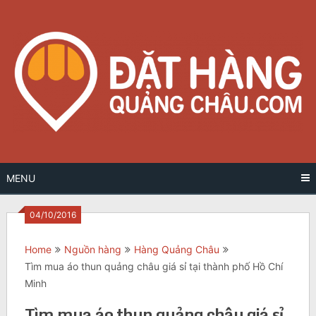
Skip
to
content
MENU
04/10/2016
Home
Nguồn hàng
Hàng Quảng Châu
Tìm mua áo thun quảng châu giá sỉ tại thành phố Hồ Chí
Minh
Tìm mua áo thun quảng châu giá sỉ