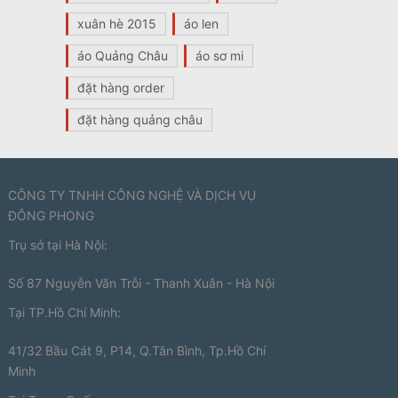
xuân hè 2015
áo len
áo Quảng Châu
áo sơ mi
đặt hàng order
đặt hàng quảng châu
CÔNG TY TNHH CÔNG NGHỆ VÀ DỊCH VỤ
ĐÔNG PHONG
Trụ sở tại Hà Nội:
Số 87 Nguyễn Văn Trỗi - Thanh Xuân - Hà Nội
Tại TP.Hồ Chí Minh:
41/32 Bầu Cát 9, P14, Q.Tân Bình, Tp.Hồ Chí
Minh