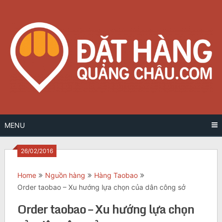
Skip
to
content
MENU
26/02/2016
Home
Nguồn hàng
Hàng Taobao
Order taobao – Xu hướng lựa chọn của dân công sở
Order taobao – Xu hướng lựa chọn