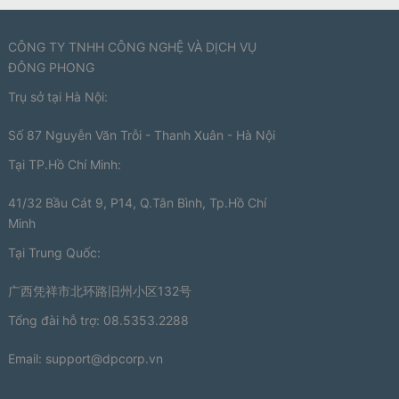
CÔNG TY TNHH CÔNG NGHỆ VÀ DỊCH VỤ
ĐÔNG PHONG
Trụ sở tại Hà Nội:
Số 87 Nguyễn Văn Trỗi - Thanh Xuân - Hà Nội
Tại TP.Hồ Chí Minh:
41/32 Bầu Cát 9, P14, Q.Tân Bình, Tp.Hồ Chí
Minh
Tại Trung Quốc:
广西凭祥市北环路旧州小区132号
Tổng đài hỗ trợ: 08.5353.2288
Email:
support@dpcorp.vn