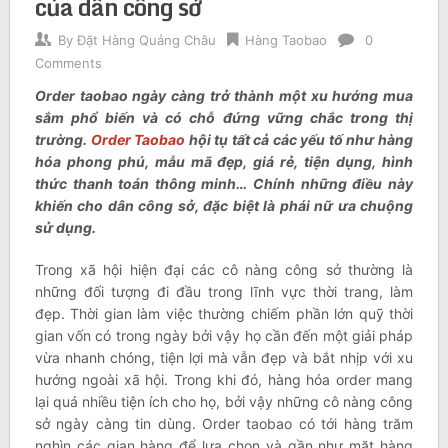
của dân công sở
By
Đặt Hàng Quảng Châu
Hàng Taobao
0
Comments
Order taobao ngày càng trở thành một xu hướng mua
sắm phổ biến và có chỗ đứng vững chắc trong thị
trường.
Order Taobao
hội tụ tất cả các yếu tố như hàng
hóa phong phú, mẫu mã đẹp, giá rẻ, tiện dụng, hình
thức thanh toán thông minh… Chính những điều này
khiến cho dân công sở, đặc biệt là phái nữ ưa chuộng
sử dụng.
Trong xã hội hiện đại các cô nàng công sở thường là
những đối tượng đi đầu trong lĩnh vực thời trang, làm
đẹp. Thời gian làm việc thường chiếm phần lớn quỹ thời
gian vốn có trong ngày bởi vậy họ cần đến một giải pháp
vừa nhanh chóng, tiện lợi mà vẫn đẹp và bắt nhịp với xu
hướng ngoài xã hội. Trong khi đó, hàng hóa order mang
lại quá nhiều tiện ích cho họ, bởi vậy những cô nàng công
sở ngày càng tin dùng. Order taobao có tới hàng trăm
nghìn các gian hàng để lựa chọn và gần như mặt hàng