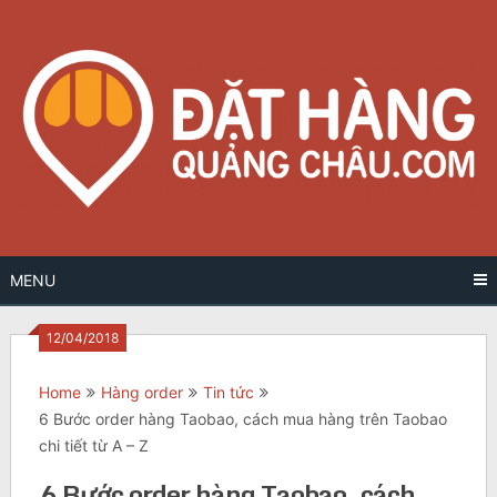
Skip
to
content
MENU
12/04/2018
Home
Hàng order
Tin tức
6 Bước order hàng Taobao, cách mua hàng trên Taobao
chi tiết từ A – Z
6 Bước order hàng Taobao, cách