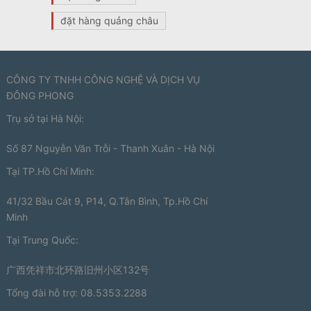
đặt hàng quảng châu
CÔNG TY TNHH CÔNG NGHỆ VÀ DỊCH VỤ
ĐÔNG PHONG
Trụ sở tại Hà Nội:
Số 87 Nguyễn Văn Trỗi - Thanh Xuân - Hà Nội
Tại TP.Hồ Chí Minh:
41/32 Bầu Cát 9, P14, Q.Tân Bình, Tp.Hồ Chí
Minh
Tại Trung Quốc:
广西凭祥市北环路旧州小区132号
Tổng đài hỗ trợ: 08.5353.2288