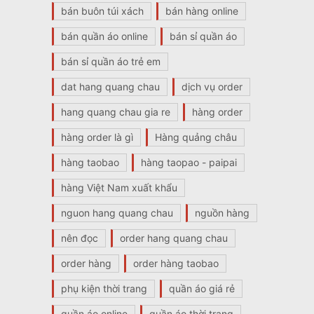
bán buôn túi xách
bán hàng online
bán quần áo online
bán sỉ quần áo
bán sỉ quần áo trẻ em
dat hang quang chau
dịch vụ order
hang quang chau gia re
hàng order
hàng order là gì
Hàng quảng châu
hàng taobao
hàng taopao - paipai
hàng Việt Nam xuất khẩu
nguon hang quang chau
nguồn hàng
nên đọc
order hang quang chau
order hàng
order hàng taobao
phụ kiện thời trang
quần áo giá rẻ
quần áo online
quần áo thời trang