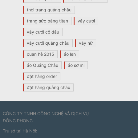
thời trang quảng châu
trang sức bằng titan
váy cưới
váy cưới cô dâu
váy cưới quảng châu
váy nữ
xuân hè 2015
áo len
áo Quảng Châu
áo sơ mi
đặt hàng order
đặt hàng quảng châu
CÔNG TY TNHH CÔNG NGHỆ VÀ DỊCH VỤ
ĐÔNG PHONG
Trụ sở tại Hà Nội: