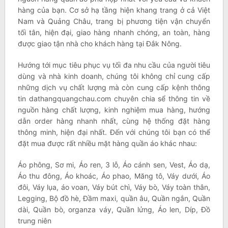
hàng của bạn. Cơ sở hạ tầng hiện khang trang ở cả Việt
Nam và Quảng Châu, trang bị phương tiện vận chuyển
tối tân, hiện đại, giao hàng nhanh chóng, an toàn, hàng
được giao tận nhà cho khách hàng tại Đắk Nông.
Hướng tới mục tiêu phục vụ tối đa nhu cầu của người tiêu
dùng và nhà kinh doanh, chúng tôi không chỉ cung cấp
những dịch vụ chất lượng mà còn cung cấp kệnh thông
tin dathangquangchau.com chuyên chia sể thông tin về
nguồn hàng chất lượng, kinh nghiệm mua hàng, hướng
dẫn order hàng nhanh nhất, cùng hệ thống đặt hàng
thông minh, hiện đại nhất. Đến với chúng tôi bạn có thể
đặt mua được rất nhiều mặt hàng quần áo khác nhau:
Áo phông, Sơ mi, Áo ren, 3 lỗ, Áo cánh sen, Vest, Áo dạ,
Áo thu đông, Áo khoác, Áo phao, Măng tô, Váy dưới, Áo
đôi, Váy lụa, áo voan, Váy bút chì, Váy bò, Váy toàn thân,
Legging, Bộ đồ hè, Đầm maxi, quần âu, Quần ngắn, Quần
dài, Quần bò, organza váy, Quần lửng, Áo len, Díp, Đồ
trung niên