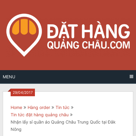
Skip
to
content
MENU
29/04/2017
Home
Hàng order
Tin tức
Tin tức đặt hàng quảng châu
Nhận lấy sỉ quần áo Quảng Châu Trung Quốc tại Đắk
Nông