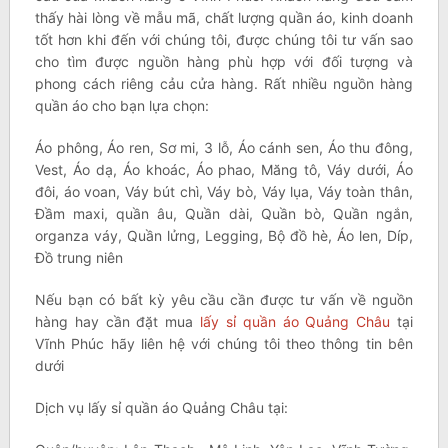
thấy hài lòng về mẫu mã, chất lượng quần áo, kinh doanh
tốt hơn khi đến với chúng tôi, được chúng tôi tư vấn sao
cho tìm được nguồn hàng phù hợp với đối tượng và
phong cách riêng cảu cửa hàng. Rất nhiều nguồn hàng
quần áo cho bạn lựa chọn:
Áo phông, Áo ren, Sơ mi, 3 lỗ, Áo cánh sen, Áo thu đông,
Vest, Áo dạ, Áo khoác, Áo phao, Măng tô, Váy dưới, Áo
đôi, áo voan, Váy bút chì, Váy bò, Váy lụa, Váy toàn thân,
Đầm maxi, quần âu, Quần dài, Quần bò, Quần ngắn,
organza váy, Quần lửng, Legging, Bộ đồ hè, Áo len, Díp,
Đồ trung niên
Nếu bạn có bất kỳ yêu cầu cần được tư vấn về nguồn
hàng hay cần đặt mua
lấy sỉ quần áo Quảng Châu
tại
Vĩnh Phúc hãy liên hệ với chúng tôi theo thông tin bên
dưới
Dịch vụ lấy sỉ quần áo Quảng Châu tại: