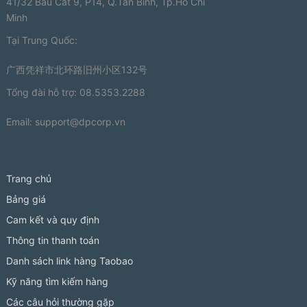
41/32 Bầu Cát 9, P14, Q.Tân Bình, Tp.Hồ Chí
Minh
Tại Trung Quốc:
广西凭祥市北环路旧州小区132号
Tổng đài hỗ trợ: 08.5353.2288
Email:
support@dpcorp.vn
Trang chủ
Bảng giá
Cam kết và quy định
Thông tin thanh toán
Danh sách link hàng Taobao
Kỹ năng tìm kiếm hàng
Các câu hỏi thường gặp