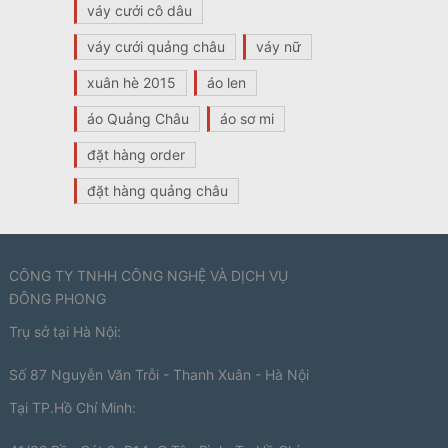
váy cưới cô dâu
váy cưới quảng châu
váy nữ
xuân hè 2015
áo len
áo Quảng Châu
áo sơ mi
đặt hàng order
đặt hàng quảng châu
CÔNG TY TNHH CÔNG NGHỆ VÀ DỊCH VỤ
ĐÔNG PHONG
Trụ sở tại Hà Nội:
Số 87 Nguyễn Văn Trỗi - Thanh Xuân - Hà Nội
Tại TP.Hồ Chí Minh: