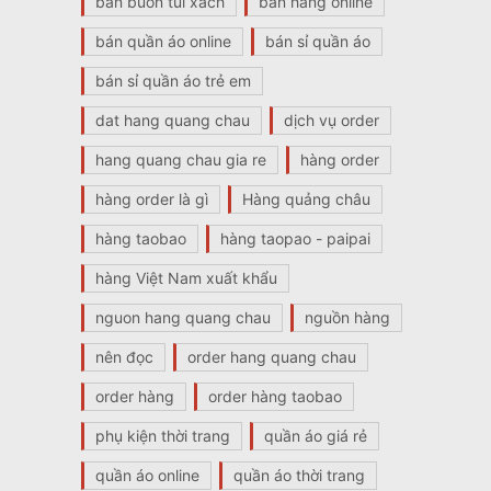
bán buôn túi xách
bán hàng online
bán quần áo online
bán sỉ quần áo
bán sỉ quần áo trẻ em
dat hang quang chau
dịch vụ order
hang quang chau gia re
hàng order
hàng order là gì
Hàng quảng châu
hàng taobao
hàng taopao - paipai
hàng Việt Nam xuất khẩu
nguon hang quang chau
nguồn hàng
nên đọc
order hang quang chau
order hàng
order hàng taobao
phụ kiện thời trang
quần áo giá rẻ
quần áo online
quần áo thời trang