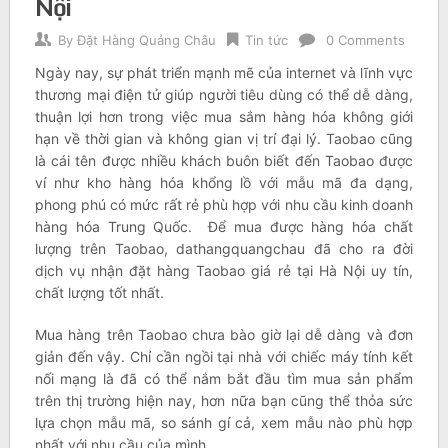
Nội
By
Đặt Hàng Quảng Châu
Tin tức
0 Comments
Ngày nay, sự phát triển mạnh mẽ của internet và lĩnh vực
thương mại điện tử giúp người tiêu dùng có thể dễ dàng,
thuận lợi hơn trong việc mua sắm hàng hóa không giới
hạn về thời gian và không gian vị trí đại lý. Taobao cũng
là cái tên được nhiều khách buôn biết đến Taobao được
ví như kho hàng hóa khổng lồ với mẫu mã đa dạng,
phong phú có mức rất rẻ phù hợp với nhu cầu kinh doanh
hàng hóa Trung Quốc. Để mua được hàng hóa chất
lượng trên Taobao, dathangquangchau đã cho ra đời
dịch vụ nhận đặt hàng Taobao giá rẻ tại Hà Nội uy tín,
chất lượng tốt nhất.
Mua hàng trên Taobao chưa bào giờ lại dễ dàng và đơn
giản đến vậy. Chỉ cần ngồi tại nhà với chiếc máy tính kết
nối mạng là đã có thể nắm bắt đầu tìm mua sản phẩm
trên thị trường hiện nay, hơn nữa bạn cũng thể thỏa sức
lựa chọn mẫu mã, so sánh gí cả, xem mẫu nào phù hợp
nhất với nhu cầu của mình.