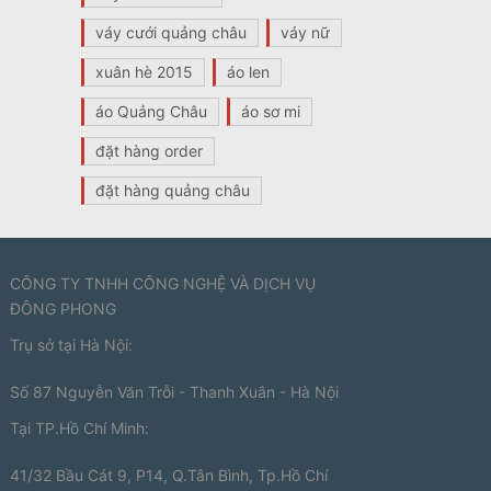
váy cưới quảng châu
váy nữ
xuân hè 2015
áo len
áo Quảng Châu
áo sơ mi
đặt hàng order
đặt hàng quảng châu
CÔNG TY TNHH CÔNG NGHỆ VÀ DỊCH VỤ
ĐÔNG PHONG
Trụ sở tại Hà Nội:
Số 87 Nguyễn Văn Trỗi - Thanh Xuân - Hà Nội
Tại TP.Hồ Chí Minh:
41/32 Bầu Cát 9, P14, Q.Tân Bình, Tp.Hồ Chí