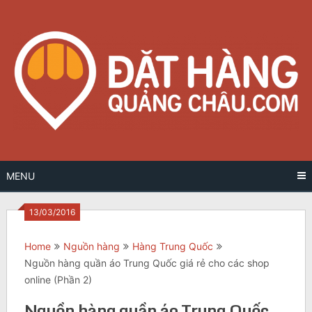
Skip
to
content
MENU
13/03/2016
Home
Nguồn hàng
Hàng Trung Quốc
Nguồn hàng quần áo Trung Quốc giá rẻ cho các shop
online (Phần 2)
Nguồn hàng quần áo Trung Quốc