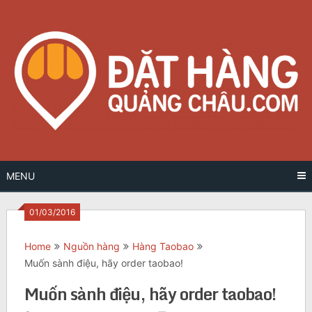
Skip
to
content
MENU
01/03/2016
Home
Nguồn hàng
Hàng Taobao
Muốn sành điệu, hãy order taobao!
Muốn sành điệu, hãy order taobao!