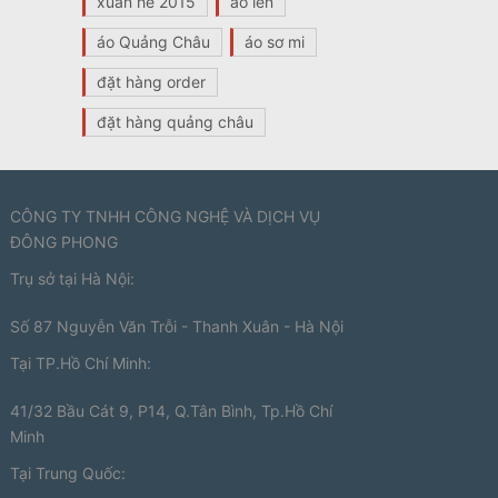
xuân hè 2015
áo len
áo Quảng Châu
áo sơ mi
đặt hàng order
đặt hàng quảng châu
CÔNG TY TNHH CÔNG NGHỆ VÀ DỊCH VỤ
ĐÔNG PHONG
Trụ sở tại Hà Nội:
Số 87 Nguyễn Văn Trỗi - Thanh Xuân - Hà Nội
Tại TP.Hồ Chí Minh:
41/32 Bầu Cát 9, P14, Q.Tân Bình, Tp.Hồ Chí
Minh
Tại Trung Quốc: