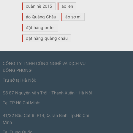
xuân hè 2015
áo len
áo Quảng Châu
áo sơ mi
đặt hàng order
đặt hàng quảng châu
CÔNG TY TNHH CÔNG NGHỆ VÀ DỊCH VỤ
ĐÔNG PHONG
Trụ sở tại Hà Nội:
Số 87 Nguyễn Văn Trỗi - Thanh Xuân - Hà Nội
Tại TP.Hồ Chí Minh:
41/32 Bầu Cát 9, P14, Q.Tân Bình, Tp.Hồ Chí
Minh
Tại Trung Quốc: