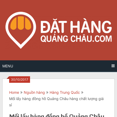
Skip
to
content
MENU
30/10/2017
Home
Nguồn hàng
Hàng Trung Quốc
Mối lấy hàng đồng hồ Quảng Châu hàng chất lượng giá
sỉ
Mối lấy hàng đồng hồ Quảng Châu