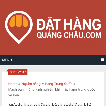
Skip
to
content
MENU
30/09/2017
Home
Nguồn hàng
Hàng Trung Quốc
Mách bạn những kinh nghiệm khi nhập hàng trung quốc
về bán
Mách bạn những kinh nghiệm khi