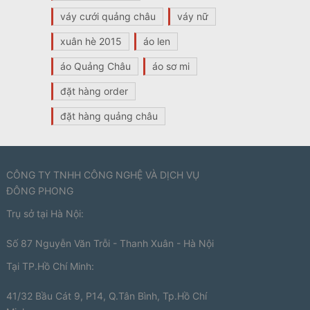
váy cưới quảng châu
váy nữ
xuân hè 2015
áo len
áo Quảng Châu
áo sơ mi
đặt hàng order
đặt hàng quảng châu
CÔNG TY TNHH CÔNG NGHỆ VÀ DỊCH VỤ
ĐÔNG PHONG
Trụ sở tại Hà Nội:
Số 87 Nguyễn Văn Trỗi - Thanh Xuân - Hà Nội
Tại TP.Hồ Chí Minh:
41/32 Bầu Cát 9, P14, Q.Tân Bình, Tp.Hồ Chí