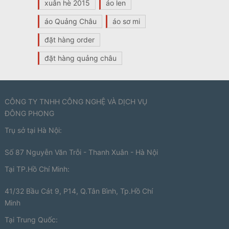
xuân hè 2015
áo len
áo Quảng Châu
áo sơ mi
đặt hàng order
đặt hàng quảng châu
CÔNG TY TNHH CÔNG NGHỆ VÀ DỊCH VỤ
ĐÔNG PHONG
Trụ sở tại Hà Nội:
Số 87 Nguyễn Văn Trỗi - Thanh Xuân - Hà Nội
Tại TP.Hồ Chí Minh:
41/32 Bầu Cát 9, P14, Q.Tân Bình, Tp.Hồ Chí
Minh
Tại Trung Quốc: