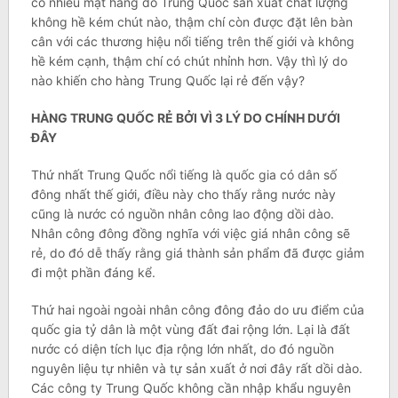
có nhiều mặt hàng do Trung Quốc sản xuất chất lượng
không hề kém chút nào, thậm chí còn được đặt lên bàn
cân với các thương hiệu nổi tiếng trên thế giới và không
hề kém cạnh, thậm chí có chút nhỉnh hơn. Vậy thì lý do
nào khiến cho hàng Trung Quốc lại rẻ đến vậy?
HÀNG TRUNG QUỐC RẺ BỞI VÌ 3 LÝ DO CHÍNH DƯỚI
ĐÂY
Thứ nhất Trung Quốc nổi tiếng là quốc gia có dân số
đông nhất thế giới, điều này cho thấy rằng nước này
cũng là nước có nguồn nhân công lao động dồi dào.
Nhân công đông đồng nghĩa với việc giá nhân công sẽ
rẻ, do đó dễ thấy rằng giá thành sản phẩm đã được giảm
đi một phần đáng kể.
Thứ hai ngoài ngoài nhân công đông đảo do ưu điểm của
quốc gia tỷ dân là một vùng đất đai rộng lớn. Lại là đất
nước có diện tích lục địa rộng lớn nhất, do đó nguồn
nguyên liệu tự nhiên và tự sản xuất ở nơi đây rất dồi dào.
Các công ty Trung Quốc không cần nhập khẩu nguyên