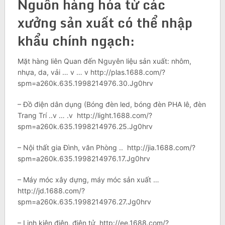
Nguồn hàng hóa từ các
xưởng sản xuất có thể nhập
khẩu chính ngạch:
Mặt hàng liên Quan đến Nguyên liệu sản xuất: nhôm,
nhựa, da, vải … v … v http://plas.1688.com/?
spm=a260k.635.1998214976.30.Jg0hrv
– Đồ điện dân dụng (Bóng đèn led, bóng đèn PHA lê, đèn
Trang Trí ..v … .v http://light.1688.com/?
spm=a260k.635.1998214976.25.Jg0hrv
– Nội thất gia Đình, văn Phòng .. http://jia.1688.com/?
spm=a260k.635.1998214976.17.Jg0hrv
– Máy móc xây dựng, máy móc sản xuất …
http://jd.1688.com/?
spm=a260k.635.1998214976.27.Jg0hrv
– Linh kiện điện, điện tử http://ee.1688.com/?