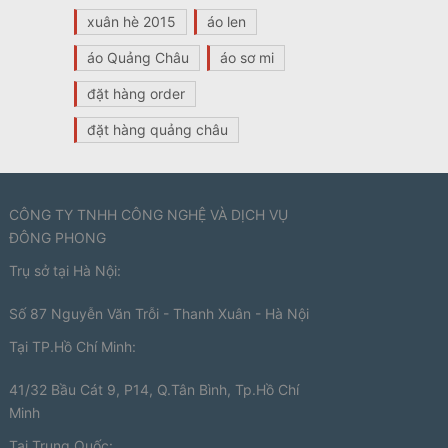
xuân hè 2015
áo len
áo Quảng Châu
áo sơ mi
đặt hàng order
đặt hàng quảng châu
CÔNG TY TNHH CÔNG NGHỆ VÀ DỊCH VỤ
ĐÔNG PHONG
Trụ sở tại Hà Nội:
Số 87 Nguyễn Văn Trỗi - Thanh Xuân - Hà Nội
Tại TP.Hồ Chí Minh:
41/32 Bầu Cát 9, P14, Q.Tân Bình, Tp.Hồ Chí
Minh
Tại Trung Quốc: