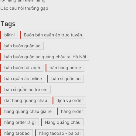
Các câu hỏi thường gặp
Tags
bikini
Buôn bán quần áo trực tuyến
bán buôn quần áo
bán buôn quần áo quảng châu tại Hà Nội
bán buôn túi xách
bán hàng online
bán quần áo online
bán sỉ quần áo
bán sỉ quần áo trẻ em
dat hang quang chau
dịch vụ order
hang quang chau gia re
hàng order
hàng order là gì
Hàng quảng châu
hàng taobao
hàng taopao - paipai