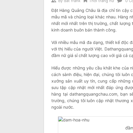
By
dat frank
Thời trang nữ
0 C
Đặt Hàng Quảng Châu là địa chỉ tin cậy 
mẫu mã và chủng loại khác nhau. Hàng n
nhất mới nhất trên thị trường, chất lượng
kinh doanh buôn bán thành công.
Với nhiều mẫu mã đa dạng, thiết kế độc 
với thị hiếu của người Việt. Dathangqua
đầm nữ giá sỉ chất lượng cao với giá cả cạ
Hiểu được những yêu cầu khắt khe của n
cách sành điệu, hiện đại, chúng tôi luôn
xưởng sản xuất uy tín, cung cấp những
sưu tập cập nhật mới nhất đáp ứng được
hàng tại dathangquangchau.com, bạn sẽ
trường, chúng tôi luôn cập nhật thương 
ngoài nước.
đầm