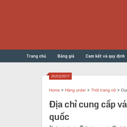
Skip
to
content
Trang chủ
Bảng giá
Cam kết và quy định
20/02/2017
Home
Hàng order
Thời trang nữ
Địa
Địa chỉ cung cấp vá
quốc