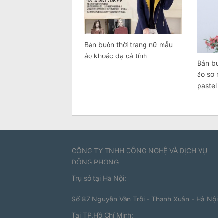
Bán buôn thời trang nữ mẫu
áo khoác dạ cá tính
Bán bu
áo sơ 
pastel
CÔNG TY TNHH CÔNG NGHỆ VÀ DỊCH VỤ
ĐÔNG PHONG
Trụ sở tại Hà Nội:
Số 87 Nguyễn Văn Trỗi - Thanh Xuân - Hà Nội
Tại TP.Hồ Chí Minh: